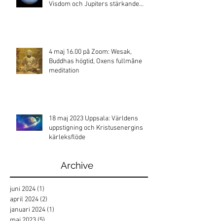
Visdom och Jupiters stärkande
energi
4 maj 16.00 på Zoom: Wesak,
Buddhas högtid, Oxens fullmåne
meditation
18 maj 2023 Uppsala: Världens
uppstigning och Kristusenergins
kärleksflöde
Archive
juni 2024
(1)
1 inlägg
april 2024
(2)
2 inlägg
januari 2024
(1)
1 inlägg
maj 2023
(5)
5 inlägg