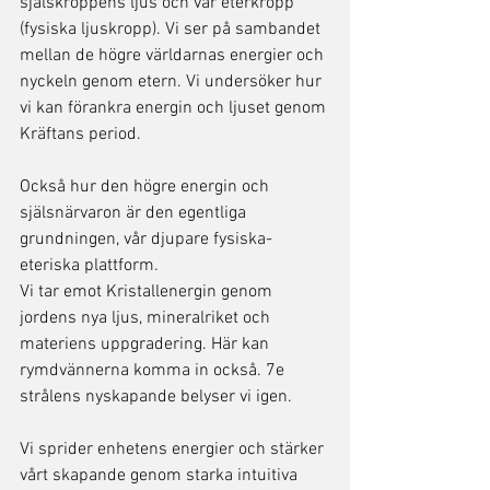
själskroppens ljus och vår eterkropp 
(fysiska ljuskropp). Vi ser på sambandet 
mellan de högre världarnas energier och 
nyckeln genom etern. Vi undersöker hur 
vi kan förankra energin och ljuset genom 
Kräftans period. 
Också hur den högre energin och 
själsnärvaron är den egentliga 
grundningen, vår djupare fysiska-
eteriska plattform. 
Vi tar emot Kristallenergin genom 
jordens nya ljus, mineralriket och 
materiens uppgradering. Här kan 
rymdvännerna komma in också. 7e 
strålens nyskapande belyser vi igen. 
Vi sprider enhetens energier och stärker 
vårt skapande genom starka intuitiva 