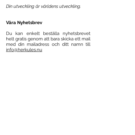
Din utveckling är världens utveckling.
Våra Nyhetsbrev
Du kan enkelt beställa nyhetsbrevet
helt gratis genom att bara skicka ett mail
med din mailadress och ditt namn till
info@herkules.nu
Vårt nyhetsbrev startades 2004 och
kommer ut ca 2 gånger per månad .
Varje brev är personligt skrivet av oss
om vad vi upplever kring aktuella
energier och själslig utveckling. Vi
berättar också om kommande program,
om enskilda konsultationer och senaste
nytt från vår Youtube kanal.
Många brev har en återkommande