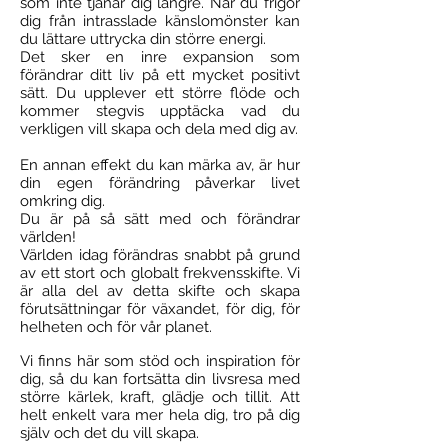
som inte tjänar dig längre.
När du frigör
dig från intrasslade känslomönster kan
du lättare uttrycka din större energi.
Det sker en inre expansion som
förändrar ditt liv på ett mycket positivt
sätt. Du upplever ett större flöde och
kommer stegvis upptäcka vad du
verkligen vill skapa och dela med dig av.
En annan effekt du kan märka av, är hur
din egen förändring påverkar livet
omkring dig.
Du är
på så sätt med och förändrar
världen!
Världen idag förändras snabbt på grund
av ett stort och globalt frekvensskifte. Vi
är alla del av detta skifte och skapa
förutsättningar för växandet, för dig, för
helheten och för vår planet.
Vi finns här som stöd och inspiration för
dig, så du kan fortsätta din livsresa med
större kärlek, kraft, glädje och tillit. Att
helt enkelt vara mer hela dig, tro på dig
själv och det du vill skapa.