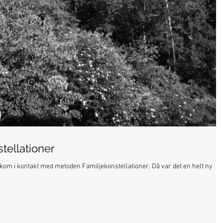
tellationer
kom i kontakt med metoden Familjekonstellationer. Då var det en helt ny