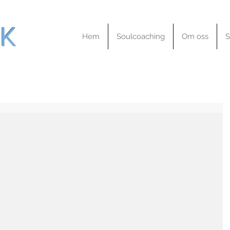
K
Hem
Soulcoaching
Om oss
S