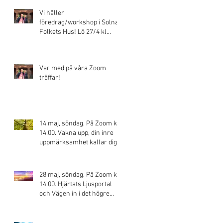
Vi håller
föredrag/workshop i Solna
Folkets Hus! Lö 27/4 kl
13.00
Var med på våra Zoom
träffar!
14 maj, söndag. På Zoom kl.
14.00. Vakna upp, din inre
uppmärksamhet kallar dig!
Ditt skapande blir
28 maj, söndag. På Zoom kl.
14.00. Hjärtats Ljusportal
och Vägen in i det högre
medvetandet!