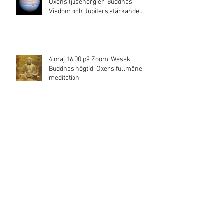
Oxens ljusenergier, Buddhas
Visdom och Jupiters stärkande
energi
4 maj 16.00 på Zoom: Wesak,
Buddhas högtid, Oxens fullmåne
meditation
18 maj 2023 Uppsala: Världens
uppstigning och Kristusenergins
kärleksflöde
Archive
juni 2024
(1)
1 inlägg
april 2024
(2)
2 inlägg
januari 2024
(1)
1 inlägg