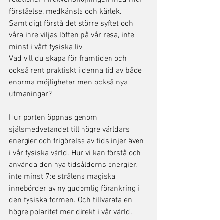
relationer i frekvenshöjningen med mer 
förståelse, medkänsla och kärlek. 
Samtidigt förstå det större syftet och 
våra inre viljas löften på vår resa, inte 
minst i vårt fysiska liv. 
Vad vill du skapa för framtiden och 
också rent praktiskt i denna tid av både 
enorma möjligheter men också nya 
utmaningar?
Hur porten öppnas genom 
själsmedvetandet till högre världars 
energier och frigörelse av tidslinjer även 
i vår fysiska värld. Hur vi kan förstå och 
använda den nya tidsålderns energier, 
inte minst 7:e strålens magiska 
innebörder av ny gudomlig förankring i 
den fysiska formen. Och tillvarata en 
högre polaritet mer direkt i vår värld. 