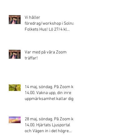
Vi håller
föredrag/workshop i Solna
Folkets Hus! Lö 27/4 kl
13.00
Var med på våra Zoom
träffar!
14 maj, söndag. På Zoom kl.
14.00. Vakna upp, din inre
uppmärksamhet kallar dig!
Ditt skapande blir
28 maj, söndag. På Zoom kl.
14.00. Hjärtats Ljusportal
och Vägen in i det högre
medvetandet!