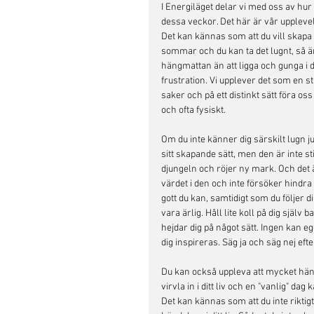
I Energiläget delar vi med oss av hur
dessa veckor. Det här är vår upplevels
Det kan kännas som att du vill skapa
sommar och du kan ta det lugnt, så ä
hängmattan än att ligga och gunga i 
frustration. Vi upplever det som en st
saker och på ett distinkt sätt föra os
och ofta fysiskt.
Om du inte känner dig särskilt lugn j
sitt skapande sätt, men den är inte 
djungeln och röjer ny mark. Och det är
värdet i den och inte försöker hindr
gott du kan, samtidigt som du följer di
vara ärlig. Håll lite koll på dig själv
hejdar dig på något sätt. Ingen kan ege
dig inspireras. Säg ja och säg nej efter
Du kan också uppleva att mycket händ
virvla in i ditt liv och en "vanlig" da
Det kan kännas som att du inte riktig