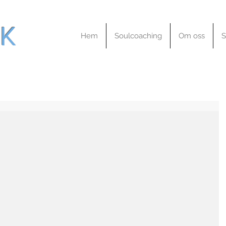
K
Hem
Soulcoaching
Om oss
S