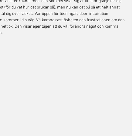
nerat eller räknat med, och som det visar sig är till stor glädje för dig. 
för du vet hur det brukar bli), men nu kan det bli på ett helt annat 
låt dig överraskas. Var öppen för lösningar, idéer, inspiration, 
som kommer i din väg. Välkomna rastlösheten och frustrationen om den 
 helt ok. Den visar egentligen att du vill förändra något och komma 
n. 