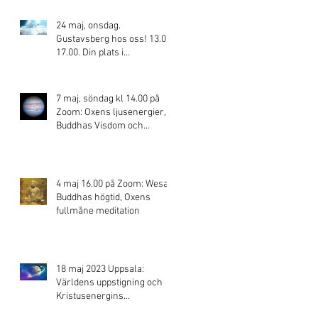
24 maj, onsdag.
Gustavsberg hos oss! 13.00-
17.00. Din plats i
frekvenshöjningen - det
stora skiftet!
7 maj, söndag kl 14.00 på
Zoom: Oxens ljusenergier,
Buddhas Visdom och
Jupiters stärkande energi
4 maj 16.00 på Zoom: Wesak,
Buddhas högtid, Oxens
fullmåne meditation
18 maj 2023 Uppsala:
Världens uppstigning och
Kristusenergins
kärleksflöde