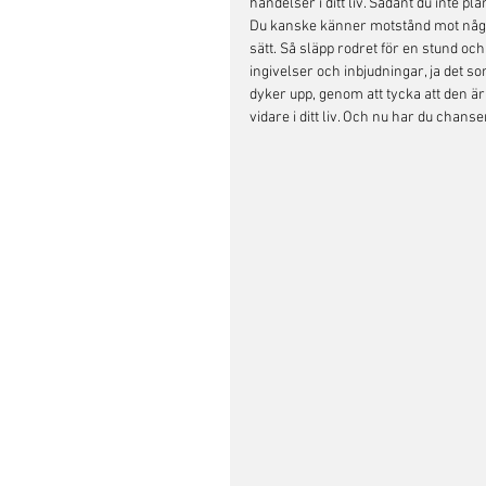
händelser i ditt liv. Sådant du inte pla
Du kanske känner motstånd mot något (
sätt. Så släpp rodret för en stund och 
ingivelser och inbjudningar, ja det 
dyker upp, genom att tycka att den är
vidare i ditt liv. Och nu har du chanse