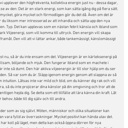
 vi upplever den högfrekventa, kollektiva energin just nu - dessa dagar, 
e av den: Det är en stark energi, som kan sätta igång dig på flera sätt. 
 mycket, göra mycket och förmodligen gör du det då. Även om det är 
r du liksom mer intresserad av att inhandla och sätta upp den nya 
den. Typ. Det kan upplevas som en nästan febril känsla och ibland som 
ark Viljeenergi, som vill komma till uttryck. Den energin vill skapa 
s framåt. Den vill att vi lättar ankar, både tankemässigt, känslomässigt 
ust nu, så är du inte ensam om det. Viljeenergin är en kärleksenergi på 
stillsam, böljande och mjuk. Den fungerar ibland som en machete i 
 inte så dumt. Den här aktiva viljeenergin är till stor hjälp om du ser 
a den. Så var som du är. Släpp igenom energin genom att slappna av så 
n intuition. Låtsas inte var mild och blid, om du känner dig rak och vill 
 bara, så du inte projicerar dina känslor på din omgivning och tror att de 
ntligen hejda dig. Se detta som ett tillfälle att lära känna din kraft. Låt 
 behov, både till dig själv och till andra. 
er som av sig självt. Möten, människor och olika situationer kan 
g kan vara fylld av överraskningar. Mycket positivt kan hända utav det. 
t har koll på läget, men detta kan också öppna dörren för nya 