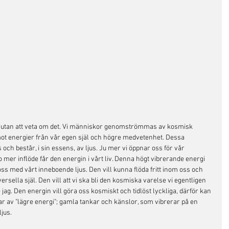
 utan att veta om det. Vi människor genomströmmas av kosmisk 
mot energier från vår egen själ och högre medvetenhet. Dessa 
ch består, i sin essens, av ljus. Ju mer vi öppnar oss för vår 
o mer inflöde får den energin i vårt liv. Denna högt vibrerande energi 
oss med vårt inneboende ljus. Den vill kunna flöda fritt inom oss och 
ersella själ. Den vill att vi ska bli den kosmiska varelse vi egentligen 
ag. Den energin vill göra oss kosmiskt och tidlöst lyckliga, därför kan 
 av "lägre energi"; gamla tankar och känslor, som vibrerar på en 
ljus. 